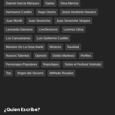
Gabriel García Márquez
Gaitas
Gina Atencia
Hermanos Castillo
Hugo Osorio
Jesús Heriberto Navarro
Juan Month
Juan Severiche
Juan Severiche Vergara
Leonardo Gamarra
LiveSessions
Lorenzo Ulloa
Los Cancamanes
Luis Guillermo Castillo
Mariano De La Ossa Iriarte
Músicos
Navidad
Nuevos Talentos
Opinión
Ovidio Martinez
Perfiles
Personajes Populares
Reportajes
Sobre el Festival Violinato
Top
Virgen del Socorro
Wilfredo Rosales
¿Quien Escribe?