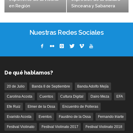
en Región
Sinceana y Sabanera
Nuestras Redes Sociales
De qué hablamos?
20 de Julio
Banda 8 de Septiembre
Banda Adolfo Mejía
Carolina Acosta
Cuentos
Cultura Digital
Dairo Meza
EFA
Efe Ruiz
Elmer de la Ossa
Encuentro de Polleras
Evaristo Acosta
Eventos
Faustino de la Ossa
Fernando Iriarte
Festival Violinato
Festival Violinato 2017
Festival Violinato 2018