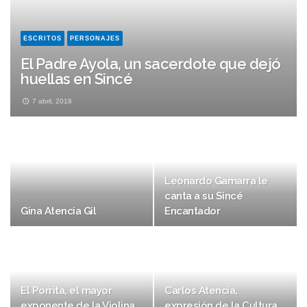
ESCRITOS
PERSONAJES
El Padre Ayola, un sacerdote que dejó
huellas en Sincé
7 abril, 2018
Leonardo Gamarra le
canta a su Sincé
Gina Atencia Gil
Encantador
El Porrita, el mayor
Carlos Atencia,
exponente de la Violina
expresión de la Cultura