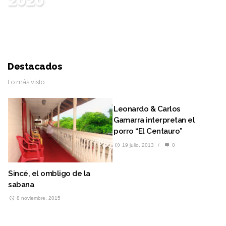
30 agosto, 2020
/
Jesús Rafael Aguas
Destacados
Lo más visto
Leonardo & Carlos
M
Gamarra interpretan el
e
porro “El Centauro”
C
l
19 julio, 2013
/
0
Sincé, el ombligo de la
sabana
8 noviembre, 2015