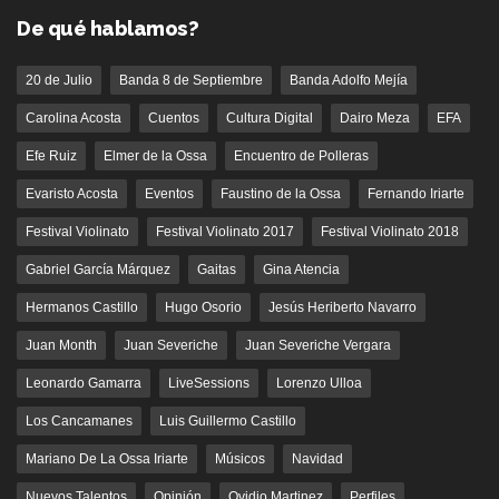
De qué hablamos?
20 de Julio
Banda 8 de Septiembre
Banda Adolfo Mejía
Carolina Acosta
Cuentos
Cultura Digital
Dairo Meza
EFA
Efe Ruiz
Elmer de la Ossa
Encuentro de Polleras
Evaristo Acosta
Eventos
Faustino de la Ossa
Fernando Iriarte
Festival Violinato
Festival Violinato 2017
Festival Violinato 2018
Gabriel García Márquez
Gaitas
Gina Atencia
Hermanos Castillo
Hugo Osorio
Jesús Heriberto Navarro
Juan Month
Juan Severiche
Juan Severiche Vergara
Leonardo Gamarra
LiveSessions
Lorenzo Ulloa
Los Cancamanes
Luis Guillermo Castillo
Mariano De La Ossa Iriarte
Músicos
Navidad
Nuevos Talentos
Opinión
Ovidio Martinez
Perfiles