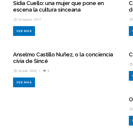
Sidia Cuello: una mujer que pone en
C
escena la cultura sinceana
d
24 agosto, 2017
VER MÁS
Anselmo Castillo Nuñez, o la conciencia
C
cívia de Sincé
16 julio, 2016
/
9
VER MÁS
O