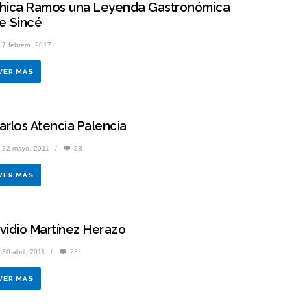
hica Ramos una Leyenda Gastronómica
e Sincé
7 febrero, 2017
VER MÁS
arlos Atencia Palencia
22 mayo, 2011
/
23
VER MÁS
vidio Martínez Herazo
30 abril, 2011
/
23
VER MÁS