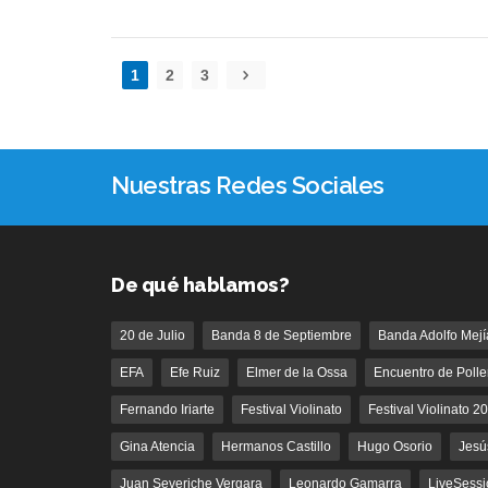
1
2
3
Nuestras Redes Sociales
De qué hablamos?
20 de Julio
Banda 8 de Septiembre
Banda Adolfo Mejí
EFA
Efe Ruiz
Elmer de la Ossa
Encuentro de Polle
Fernando Iriarte
Festival Violinato
Festival Violinato 2
Gina Atencia
Hermanos Castillo
Hugo Osorio
Jesú
Juan Severiche Vergara
Leonardo Gamarra
LiveSessi