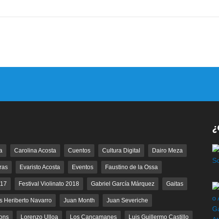
¿
a
Carolina Acosta
Cuentos
Cultura Digital
Dairo Meza
ras
Evaristo Acosta
Eventos
Faustino de la Ossa
017
Festival Violinato 2018
Gabriel García Márquez
Gaitas
s Heriberto Navarro
Juan Month
Juan Severiche
ons
Lorenzo Ulloa
Los Cancamanes
Luis Guillermo Castillo