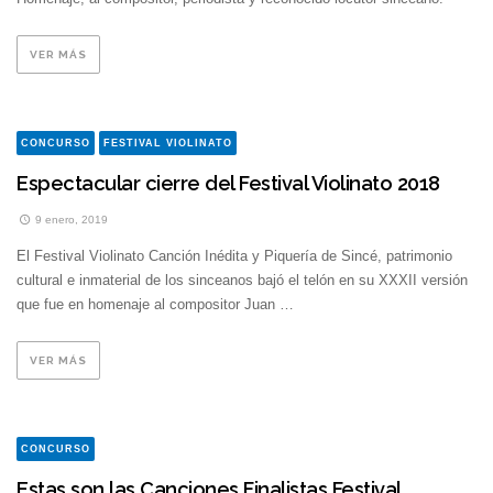
VER MÁS
CONCURSO
FESTIVAL VIOLINATO
Espectacular cierre del Festival Violinato 2018
9 enero, 2019
El Festival Violinato Canción Inédita y Piquería de Sincé, patrimonio
cultural e inmaterial de los sinceanos bajó el telón en su XXXII versión
que fue en homenaje al compositor Juan …
VER MÁS
CONCURSO
Estas son las Canciones Finalistas Festival