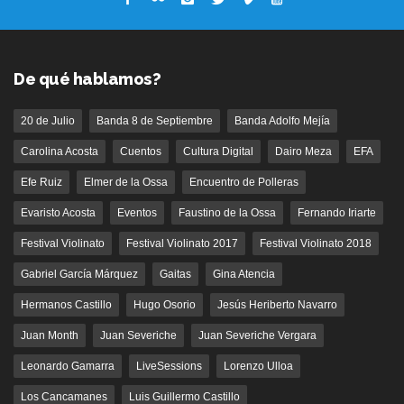
De qué hablamos?
20 de Julio
Banda 8 de Septiembre
Banda Adolfo Mejía
Carolina Acosta
Cuentos
Cultura Digital
Dairo Meza
EFA
Efe Ruiz
Elmer de la Ossa
Encuentro de Polleras
Evaristo Acosta
Eventos
Faustino de la Ossa
Fernando Iriarte
Festival Violinato
Festival Violinato 2017
Festival Violinato 2018
Gabriel García Márquez
Gaitas
Gina Atencia
Hermanos Castillo
Hugo Osorio
Jesús Heriberto Navarro
Juan Month
Juan Severiche
Juan Severiche Vergara
Leonardo Gamarra
LiveSessions
Lorenzo Ulloa
Los Cancamanes
Luis Guillermo Castillo