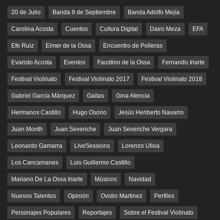
20 de Julio
Banda 8 de Septiembre
Banda Adolfo Mejía
Carolina Acosta
Cuentos
Cultura Digital
Dairo Meza
EFA
Efe Ruiz
Elmer de la Ossa
Encuentro de Polleras
Evaristo Acosta
Eventos
Faustino de la Ossa
Fernando Iriarte
Festival Violinato
Festival Violinato 2017
Festival Violinato 2018
Gabriel García Márquez
Gaitas
Gina Atencia
Hermanos Castillo
Hugo Osorio
Jesús Heriberto Navarro
Juan Month
Juan Severiche
Juan Severiche Vergara
Leonardo Gamarra
LiveSessions
Lorenzo Ulloa
Los Cancamanes
Luis Guillermo Castillo
Mariano De La Ossa Iriarte
Músicos
Navidad
Nuevos Talentos
Opinión
Ovidio Martinez
Perfiles
Personajes Populares
Reportajes
Sobre el Festival Violinato