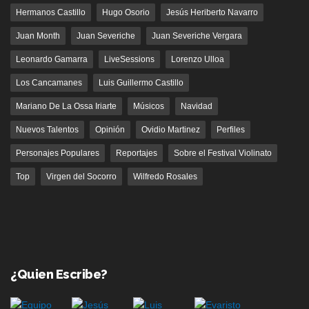
Hermanos Castillo
Hugo Osorio
Jesús Heriberto Navarro
Juan Month
Juan Severiche
Juan Severiche Vergara
Leonardo Gamarra
LiveSessions
Lorenzo Ulloa
Los Cancamanes
Luis Guillermo Castillo
Mariano De La Ossa Iriarte
Músicos
Navidad
Nuevos Talentos
Opinión
Ovidio Martinez
Perfiles
Personajes Populares
Reportajes
Sobre el Festival Violinato
Top
Virgen del Socorro
Wilfredo Rosales
¿Quien Escribe?