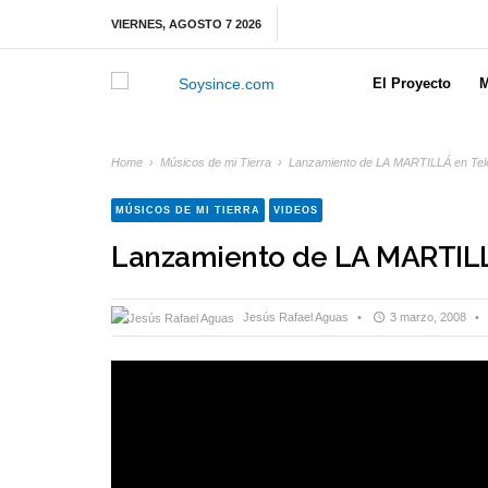
VIERNES, AGOSTO 7 2026
El Proyecto
M
Home
›
Músicos de mi Tierra
›
Lanzamiento de LA MARTILLÁ en Tel
MÚSICOS DE MI TIERRA
VIDEOS
Lanzamiento de LA MARTILL
Jesús Rafael Aguas
•
3 marzo, 2008
•