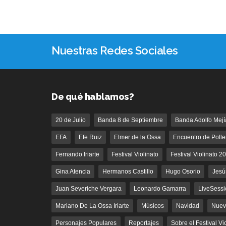
Nuestras Redes Sociales
De qué hablamos?
20 de Julio
Banda 8 de Septiembre
Banda Adolfo Mejí
EFA
Efe Ruiz
Elmer de la Ossa
Encuentro de Polle
Fernando Iriarte
Festival Violinato
Festival Violinato 2
Gina Atencia
Hermanos Castillo
Hugo Osorio
Jesú
Juan Severiche Vergara
Leonardo Gamarra
LiveSessi
Mariano De La Ossa Iriarte
Músicos
Navidad
Nuev
Personajes Populares
Reportajes
Sobre el Festival Vi