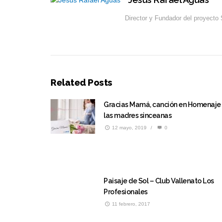
Director y Fundador del proyecto 
Related Posts
Gracias Mamá, canción en Homenaje
las madres sinceanas
12 mayo, 2019
/
0
Paisaje de Sol – Club Vallenato Los
Profesionales
11 febrero, 2017