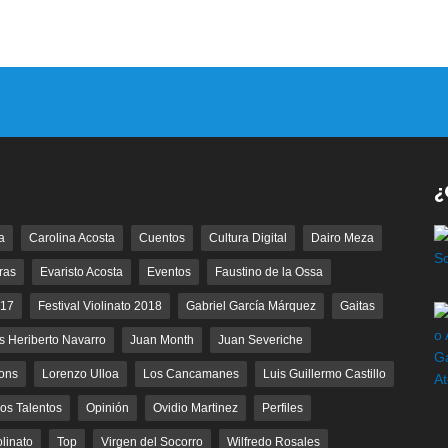
¿
a
Carolina Acosta
Cuentos
Cultura Digital
Dairo Meza
ras
Evaristo Acosta
Eventos
Faustino de la Ossa
017
Festival Violinato 2018
Gabriel García Márquez
Gaitas
s Heriberto Navarro
Juan Month
Juan Severiche
ons
Lorenzo Ulloa
Los Cancamanes
Luis Guillermo Castillo
os Talentos
Opinión
Ovidio Martinez
Perfiles
olinato
Top
Virgen del Socorro
Wilfredo Rosales