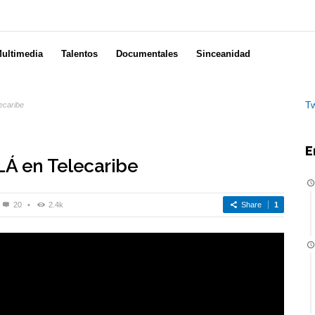
ultimedia
Talentos
Documentales
Sinceanidad
Tw
ecaribe
E
Á en Telecaribe
20
•
2.4k
Share
1