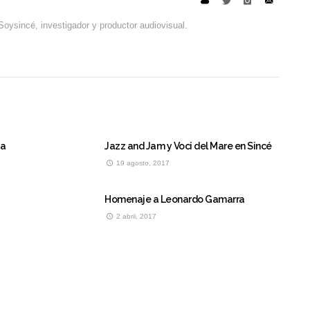
Soysincé, investigador y productor audiovisual.
 a
Jazz and Jam y Voci del Mare en Sincé
19 agosto, 2017
Homenaje a Leonardo Gamarra
2 abril, 2017